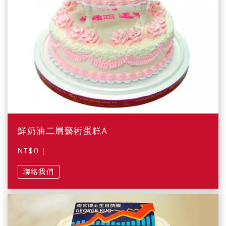
鮮奶油二層藝術蛋糕A
NT$0
|
聯絡我們