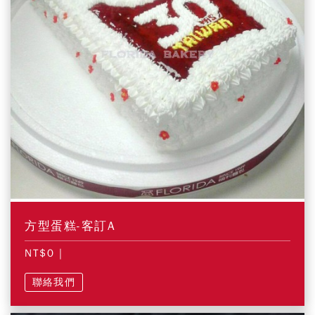
方型蛋糕-客訂A
NT$0
|
聯絡我們