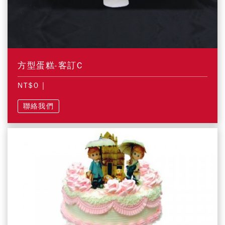
方型蛋糕-客訂C
NT$0
|
聯絡我們