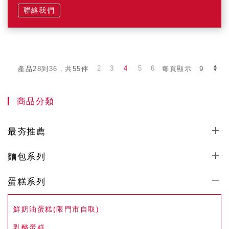
聯絡我們
2
3
4
5
6
產品28到36，共55件
每頁顯示
商品分類
最夯推薦
麵包系列
蛋糕系列
鮮奶油蛋糕(限門市自取)
乳酪蛋糕