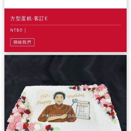
方型蛋糕-客訂E
NT$0
|
聯絡我們