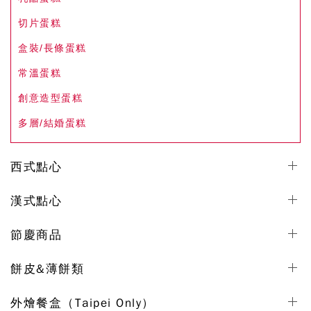
切片蛋糕
盒裝/長條蛋糕
常溫蛋糕
創意造型蛋糕
多層/結婚蛋糕
西式點心
漢式點心
節慶商品
餅皮&薄餅類
外燴餐盒（Taipei Only）