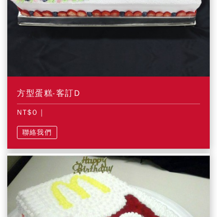
方型蛋糕-客訂D
NT$0
|
聯絡我們