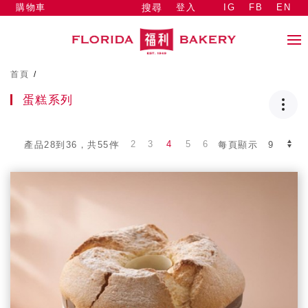
購物車
登入
IG
FB
EN
搜尋
首頁
/
蛋糕系列
2
3
4
5
6
產品28到36，共55件
每頁顯示