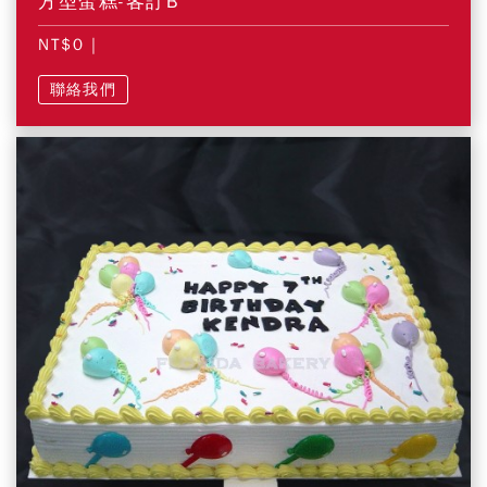
方型蛋糕-客訂B
NT$0
|
聯絡我們