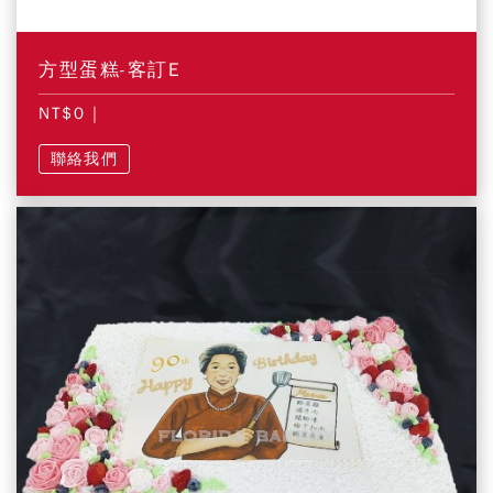
方型蛋糕-客訂E
NT$0
|
聯絡我們