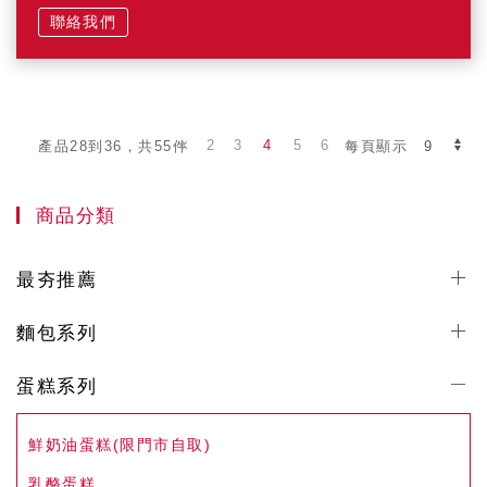
聯絡我們
2
3
4
5
6
產品28到36，共55件
每頁顯示
商品分類
最夯推薦
麵包系列
蛋糕系列
鮮奶油蛋糕(限門市自取)
乳酪蛋糕