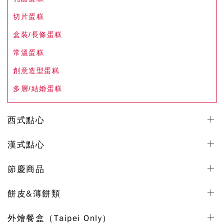
切片蛋糕
盒裝/長條蛋糕
常溫蛋糕
創意造型蛋糕
多層/結婚蛋糕
西式點心
漢式點心
節慶商品
餅皮&薄餅類
外燴餐盒（Taipei Only）