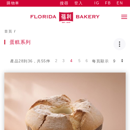
購物車
登入
IG
FB
EN
搜尋
首頁
/
蛋糕系列
2
3
4
5
6
產品28到36，共55件
每頁顯示