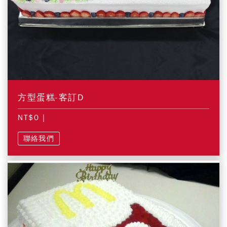
方型蛋糕-客訂D
NT$0
|
聯絡我們