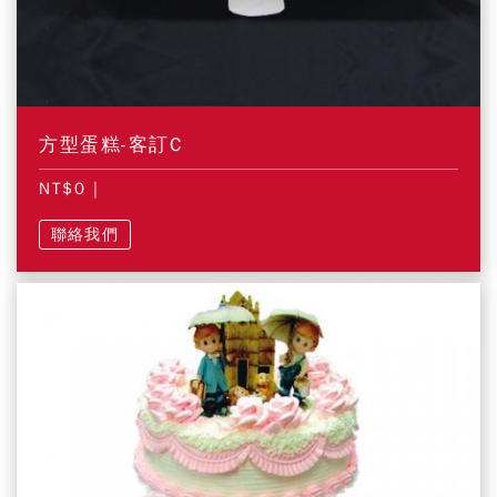
方型蛋糕-客訂C
NT$0
|
聯絡我們