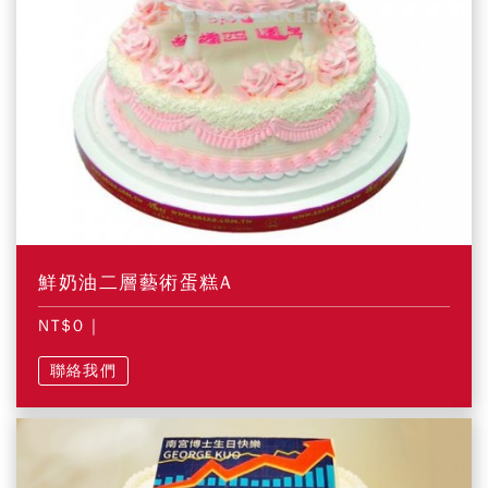
鮮奶油二層藝術蛋糕A
NT$0
|
聯絡我們