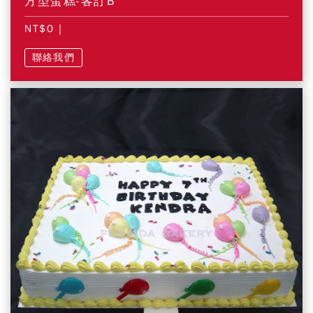
方型蛋糕-客訂B
NT$0
|
聯絡我們