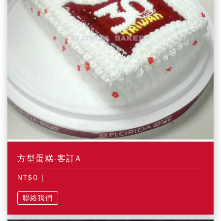
方型蛋糕-客訂A
NT$0
|
聯絡我們