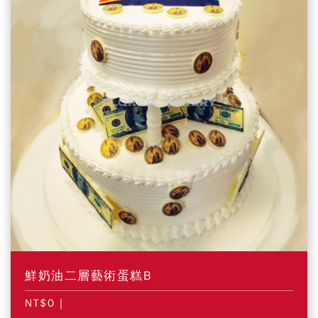
鮮奶油二層藝術蛋糕B
NT$0
|