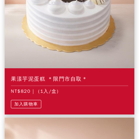
果漾芋泥蛋糕 ＊限門市自取＊
NT$820
| (1入/盒)
加入購物車