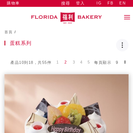
購物車
登入
IG
FB
EN
搜尋
首頁
/
蛋糕系列
1
2
3
4
5
產品10到18，共55件
每頁顯示