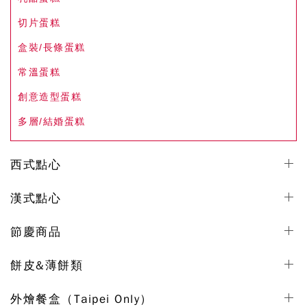
切片蛋糕
盒裝/長條蛋糕
常溫蛋糕
創意造型蛋糕
多層/結婚蛋糕
西式點心
漢式點心
節慶商品
餅皮&薄餅類
外燴餐盒（Taipei Only）