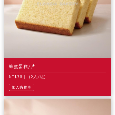
蜂蜜蛋糕/片
NT$76
| (2入/組)
加入購物車