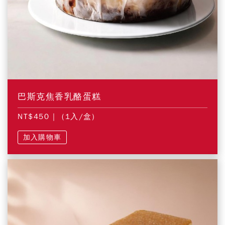
巴斯克焦香乳酪蛋糕
NT$450
| (1入/盒)
加入購物車