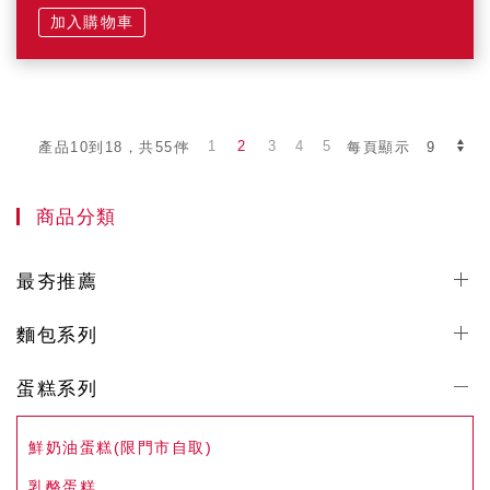
加入購物車
1
2
3
4
5
產品10到18，共55件
每頁顯示
商品分類
最夯推薦
麵包系列
蛋糕系列
鮮奶油蛋糕(限門市自取)
乳酪蛋糕