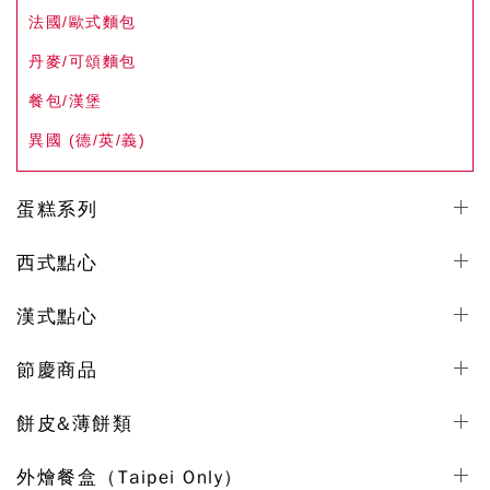
法國/歐式麵包
丹麥/可頌麵包
餐包/漢堡
異國 (德/英/義)
蛋糕系列
西式點心
漢式點心
節慶商品
餅皮&薄餅類
外燴餐盒（Taipei Only）