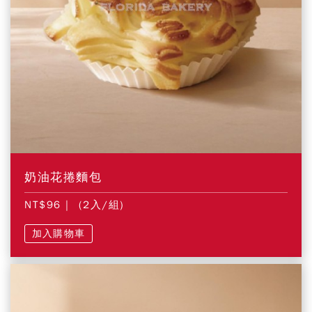
奶油花捲麵包
NT$96
| (2入/組)
加入購物車