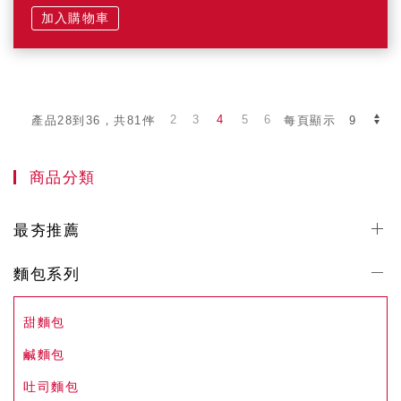
加入購物車
2
3
4
5
6
產品28到36，共81件
每頁顯示
商品分類
最夯推薦
麵包系列
甜麵包
鹹麵包
吐司麵包