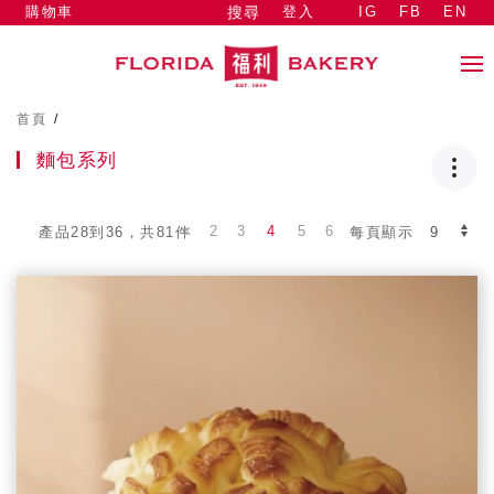
購物車
登入
IG
FB
EN
搜尋
首頁
/
麵包系列
2
3
4
5
6
產品28到36，共81件
每頁顯示