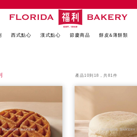
列
西式點心
漢式點心
節慶商品
餅皮&薄餅類
列
產品10到18，共81件