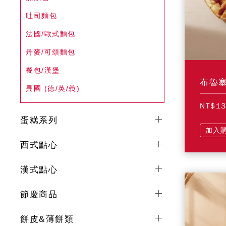
吐司麵包
法國/歐式麵包
丹麥/可頌麵包
餐包/漢堡
布魯
異國 (德/英/義)
NT$1
蛋糕系列
加入
西式點心
漢式點心
節慶商品
餅皮&薄餅類