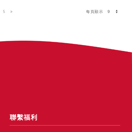
5
每頁顯示
聯繫福利