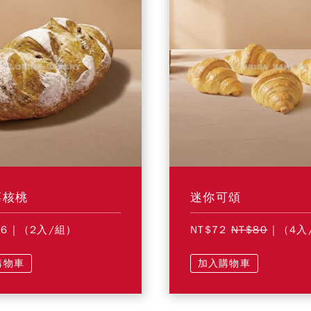
莓核桃
迷你可頌
56
| (2入/組)
NT$72
NT$80
| (4入
購物車
加入購物車