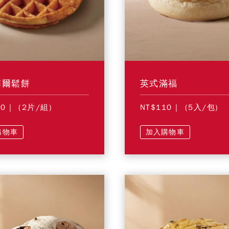
塞爾鬆餅
英式滿福
30
| (2片/組)
NT$110
| (5入/包)
購物車
加入購物車