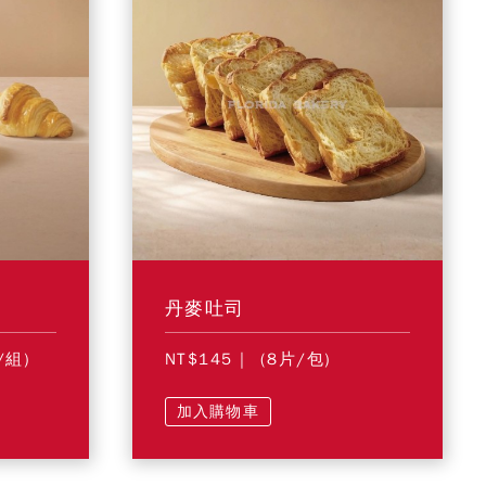
丹麥吐司
/組)
NT$145
| (8片/包)
加入購物車