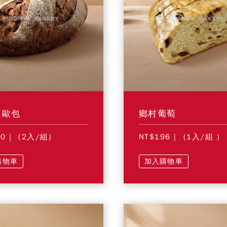
力歐包
鄉村葡萄
40
| (2入/組)
NT$196
| (1入/組 )
購物車
加入購物車