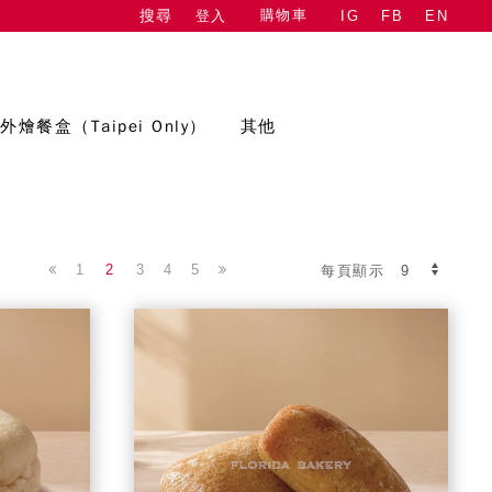
購物車
登入
IG
FB
EN
搜尋
外燴餐盒（Taipei Only）
其他
1
2
3
4
5
每頁顯示