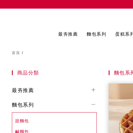
最夯推薦
麵包系列
蛋糕系
首頁
/
商品分類
麵包系
最夯推薦
麵包系列
甜麵包
鹹麵包