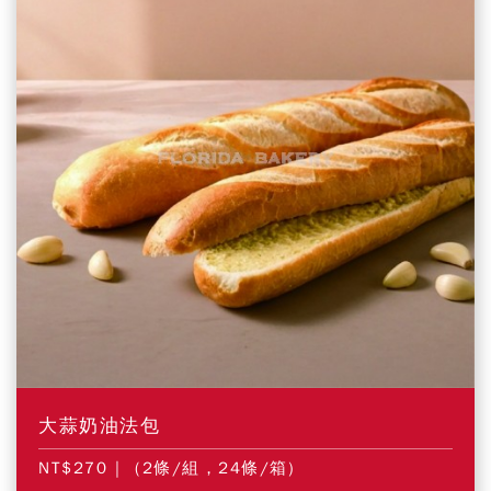
大蒜奶油法包
NT$270
| (2條/組，24條/箱)