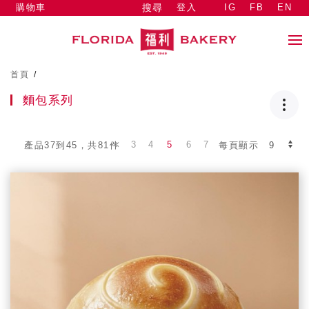
購物車
登入
IG
FB
EN
搜尋
首頁
/
麵包系列
3
4
5
6
7
產品37到45，共81件
每頁顯示