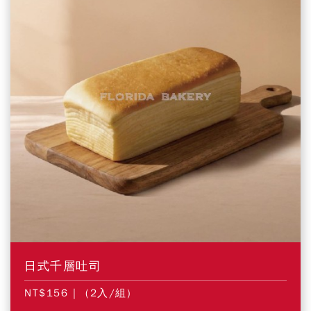
日式千層吐司
NT$156
| (2入/組)