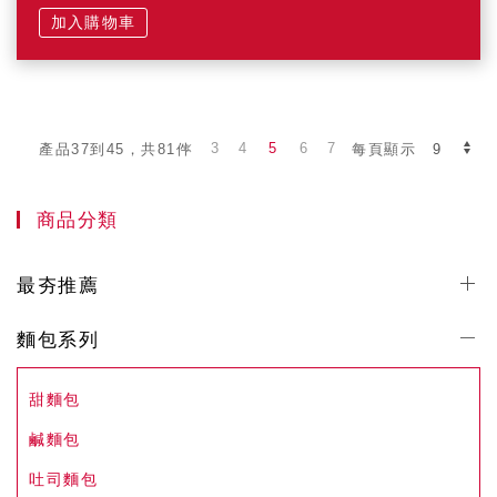
加入購物車
3
4
5
6
7
產品37到45，共81件
每頁顯示
商品分類
最夯推薦
麵包系列
甜麵包
鹹麵包
吐司麵包