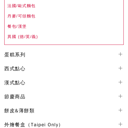
法國/歐式麵包
丹麥/可頌麵包
餐包/漢堡
異國 (德/英/義)
蛋糕系列
西式點心
漢式點心
節慶商品
餅皮&薄餅類
外燴餐盒（Taipei Only）