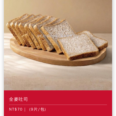
全麥吐司
NT$70
| (9片/包)