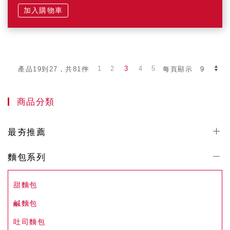
加入購物車
1
2
3
4
5
產品19到27，共81件
每頁顯示
商品分類
最夯推薦
麵包系列
甜麵包
鹹麵包
吐司麵包