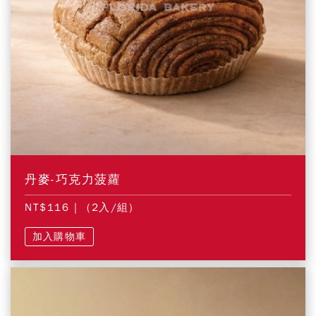
丹麥-巧克力菠蘿
NT$116
| (2入/組)
加入購物車