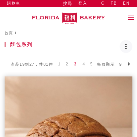
購物車
登入
IG
FB
EN
搜尋
首頁
/
麵包系列
1
2
3
4
5
產品19到27，共81件
每頁顯示