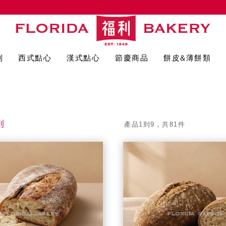
列
西式點心
漢式點心
節慶商品
餅皮&薄餅類
列
產品1到9，共81件