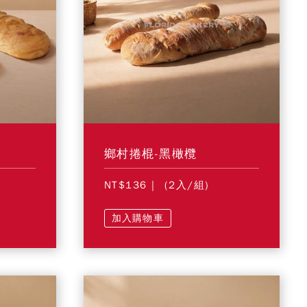
鄉村捲棍-黑橄欖
NT$136
| (2入/組)
加入購物車