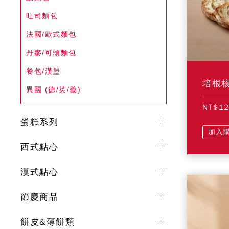
吐司麵包
法國/歐式麵包
丹麥/可頌麵包
餐包/漢堡
培根核
異國 (德/英/義)
NT$1
蛋糕系列
加入
西式點心
漢式點心
節慶商品
餅皮&薄餅類