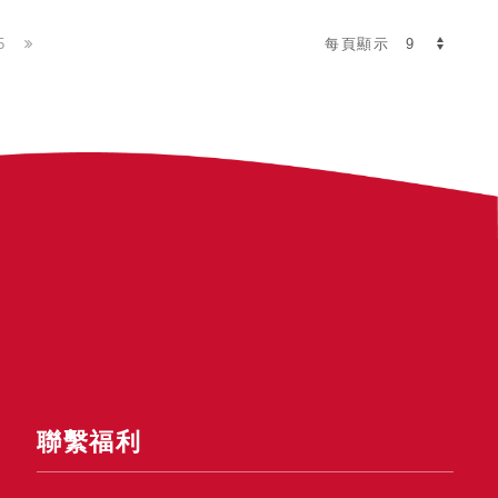
5
每頁顯示
聯繫福利