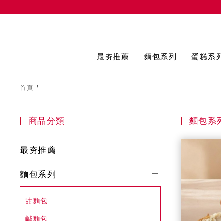
最夯推薦
麵包系列
蛋糕系
首頁
/
商品分類
麵包系
最夯推薦
麵包系列
甜麵包
鹹麵包