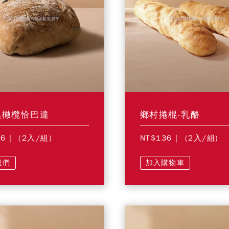
黑橄欖恰巴達
鄉村捲棍-乳酪
56
| (2入/組)
NT$136
| (2入/組)
我們
加入購物車