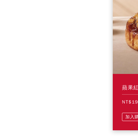
蘋果
NT$1
加入