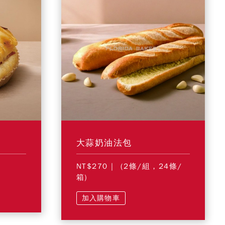
大蒜奶油法包
NT$270
| (2條/組，24條/
箱)
加入購物車