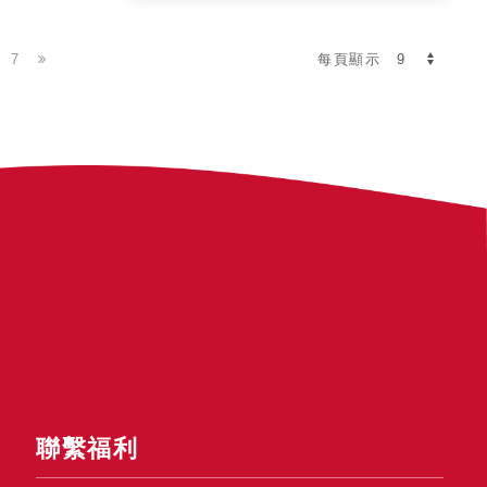
7
每頁顯示
聯繫福利