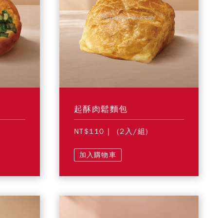
起酥肉鬆麵包
NT$110
| (2入/組)
加入購物車