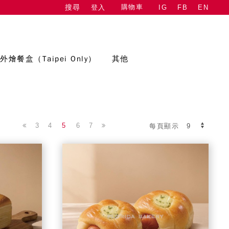
購物車
登入
IG
FB
EN
搜尋
外燴餐盒（Taipei Only）
其他
3
4
5
6
7
每頁顯示