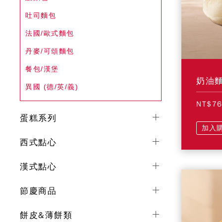
吐司麵包
法國/歐式麵包
丹麥/可頌麵包
餐包/漢堡
奶油
異國 (德/英/義)
NT$7
蛋糕系列
加入
西式點心
漢式點心
節慶商品
餅皮&薄餅類