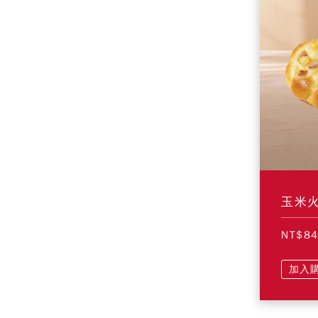
玉米
NT$8
加入