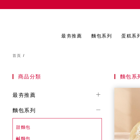
最夯推薦
麵包系列
蛋糕系
首頁
/
商品分類
麵包系
最夯推薦
麵包系列
甜麵包
鹹麵包