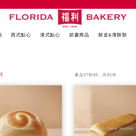
列
西式點心
漢式點心
節慶商品
餅皮&薄餅類
列
產品37到45，共81件