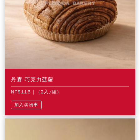
丹麥-巧克力菠蘿
NT$116
| (2入/組)
加入購物車