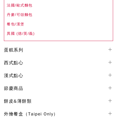
法國/歐式麵包
丹麥/可頌麵包
餐包/漢堡
異國 (德/英/義)
蛋糕系列
西式點心
漢式點心
節慶商品
餅皮&薄餅類
外燴餐盒（Taipei Only）