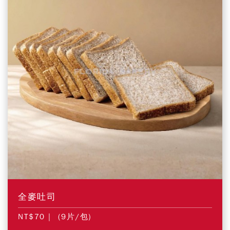
全麥吐司
NT$70
| (9片/包)