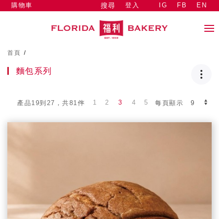
購物車
登入
IG
FB
EN
搜尋
首頁
/
麵包系列
1
2
3
4
5
產品19到27，共81件
每頁顯示