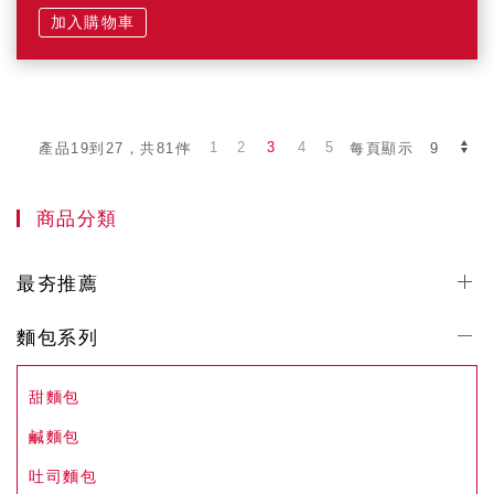
加入購物車
1
2
3
4
5
產品19到27，共81件
每頁顯示
商品分類
最夯推薦
麵包系列
甜麵包
鹹麵包
吐司麵包