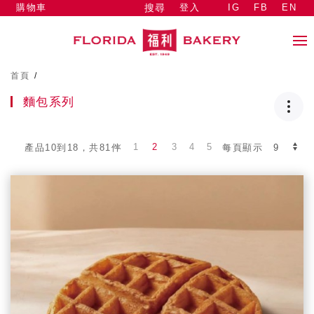
購物車
登入
IG
FB
EN
搜尋
首頁
/
麵包系列
1
2
3
4
5
產品10到18，共81件
每頁顯示