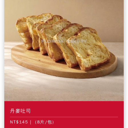
丹麥吐司
NT$145
| (8片/包)