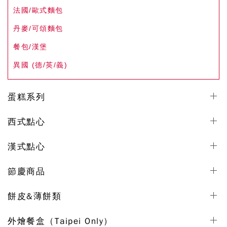
法國/歐式麵包
丹麥/可頌麵包
餐包/漢堡
異國 (德/英/義)
蛋糕系列
西式點心
漢式點心
節慶商品
餅皮&薄餅類
外燴餐盒（Taipei Only）