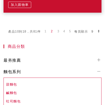
加入購物車
1
2
3
4
5
產品10到18，共81件
每頁顯示
商品分類
最夯推薦
麵包系列
甜麵包
鹹麵包
吐司麵包