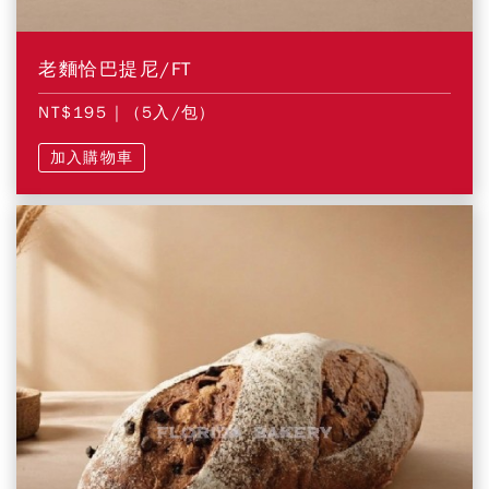
老麵恰巴提尼/FT
NT$195
| (5入/包)
加入購物車