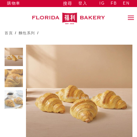
購物車
登入
IG
FB
EN
搜尋
首頁
/
麵包系列
/